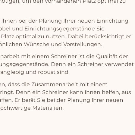
n
ö
t
igen
,
um
den
v
or
hand
en
en
Pl
atz
optimal
z
u
I
hn
en
be
i
der
Plan
ung
I
h
rer
ne
u
en
E
in
rich
t
ung
ö
bel
und
E
in
rich
t
ung
s
ge
gen
st
ä
nd
e
Sie
Pl
atz
optimal
z
u
nut
zen
.
D
abe
i
ber
ü
cks
icht
ig
t
er
ön
lic
hen
W
ü
n
sche
und
V
orst
ell
ung
en
.
n
ar
beit
mit
e
inem
Sch
re
iner
is
t
die
Qual
it
ä
t
der
ung
s
ge
gen
st
ä
nd
e
.
D
enn
e
in
Sch
re
iner
ver
w
end
et
l
angle
big
und
robust
s
ind
.
en
,
d
ass
die
Z
us
am
men
ar
beit
mit
e
inem
ring
t
.
D
enn
e
in
Sch
re
iner
k
ann
I
hn
en
hel
fen
,
a
us
aff
en
.
Er
ber
ä
t
Sie
be
i
der
Plan
ung
I
h
rer
ne
u
en
h
och
w
ert
ige
Material
ien
.