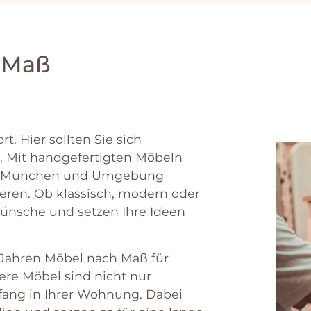
 Maß
ort
.
Hier
so
ll
ten
Sie
s
ich
.
Mit
hand
ge
f
ert
ig
ten
M
ö
bel
n
Mü
n
chen
und
Um
ge
b
ung
ie
ren
.
Ob
k
l
assis
ch
,
modern
o
der
ü
n
sche
und
set
zen
I
h
re
Ide
en
Jah
ren
M
ö
bel
n
ach
Ma
ß
f
ür
e
re
M
ö
bel
s
ind
n
icht
n
ur
f
ang
in
I
h
rer
W
ohn
ung
.
D
abe
i