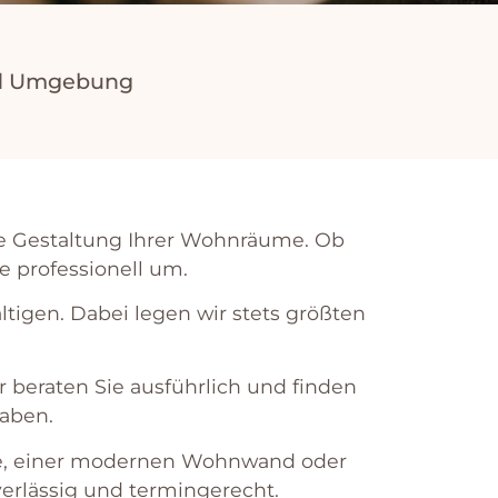
und Umgebung
 die Gestaltung Ihrer Wohnräume. Ob
 professionell um.
ä
lt
igen
.
D
abe
i
leg
en
w
ir
st
ets
gr
ö
ß
ten
r
ber
aten
Sie
a
us
f
ü
hr
lich
und
find
en
ab
en
.
e
,
e
iner
modern
en
W
ohn
w
and
o
der
ver
l
ä
ss
ig
und
ter
ming
ere
cht
.