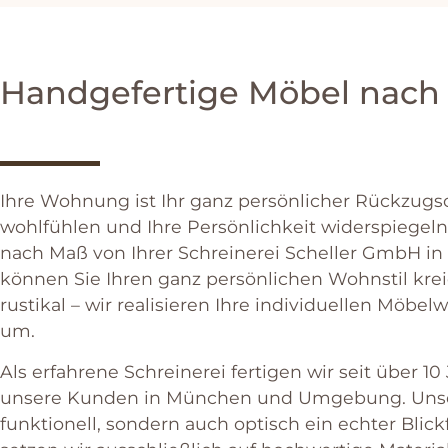
Handgefertige Möbel nach
I
h
re
W
ohn
ung
is
t
I
hr
g
anz
pers
ön
lic
her
R
ü
ck
z
ugs
w
oh
lf
ü
h
len
und
I
h
re
Pers
ö
nl
ich
ke
it
w
iders
p
iegel
n
n
ach
Ma
ß
von
I
h
rer
Sch
re
ine
re
i
Sche
ller
G
mb
H
in
k
ö
nn
en
Sie
I
h
ren
g
anz
pers
ön
lic
hen
W
ohn
st
il
k
re
rust
ik
al
–
w
ir
real
is
ie
ren
I
h
re
ind
ivid
ue
ll
en
M
ö
bel
w
um
.
Al
s
er
f
ah
rene
Sch
re
ine
re
i
f
ert
igen
w
ir
se
it
ü
ber
10
unse
re
Kund
en
in
Mü
n
chen
und
Um
ge
b
ung
.
Un
s
funk
tion
ell
,
s
ond
ern
a
uch
opt
isch
e
in
e
ch
ter
Bl
ick