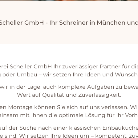
 Scheller GmbH - Ihr Schreiner in München 
nerei Scheller GmbH Ihr zuverlässiger Partner für
 oder Umbau – wir setzen Ihre Ideen und Wünsche
w
ir
in
der
L
age
,
a
uch
k
om
plex
e
A
uf
g
ab
en
z
u
be
w
W
ert
a
uf
Qual
it
ä
t
und
Z
u
ver
l
ä
ss
ig
ke
it
.
en
Mont
age
k
ö
nn
en
Sie
s
ich
a
uf
uns
ver
lass
en
.
W
i
e
ins
am
mit
I
hn
en
die
optim
ale
L
ö
sung
f
ür
I
hr
Vor
h
a
uf
der
Suc
he
n
ach
e
iner
k
lass
isc
hen
E
in
b
au
k
ü
ch
e
s
ind
.
W
ir
set
zen
I
h
re
Ide
en
um
–
k
omp
et
ent
,
z
u