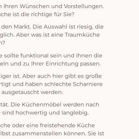
h
I
h
ren
W
ü
n
sc
hen
und
V
orst
ell
ung
en
.
ü
che
is
t
die
rich
t
ige
f
ür
Sie
?
den
Mark
t
.
Die
Aus
w
ahl
is
t
r
ies
ig
,
die
g
lich
.
Aber
was
is
t
e
ine
Tra
um
k
ü
che
n
?
e
so
ll
te
fun
kt
ional
se
in
und
I
hn
en
die
el
n
und
z
u
I
h
rer
E
in
rich
t
ung
pass
en
.
t
iger
is
t
.
Aber
a
uch
hier
gib
t
es
gro
ß
e
rt
ig
t
und
ha
ben
sch
le
ch
te
Sch
arn
iere
a
us
get
aus
cht
w
er
den
.
it
ä
t
.
Die
K
ü
chen
m
ö
bel
w
er
den
n
ach
e
s
ind
h
och
w
ert
ig
und
l
angle
big
.
ü
che
o
der
e
ine
fre
iste
hend
e
K
ü
che
e
lb
st
z
us
am
men
st
ellen
k
ö
nn
en
.
Sie
is
t