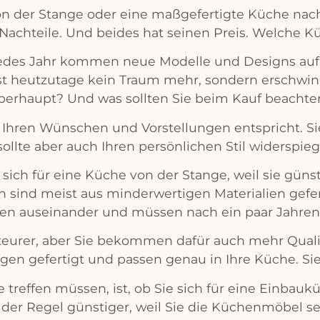
on
der
St
ange
o
der
e
ine
ma
ß
ge
f
ert
ig
te
K
ü
che
n
ac
N
ach
te
ile
.
Und
be
ides
hat
se
inen
Pre
is
.
Wel
che
K
edes
Jah
r
k
omm
en
ne
ue
Model
le
und
Designs
a
uf
s
t
he
utz
ut
age
ke
in
Tra
um
me
hr
,
s
ond
ern
ers
ch
win
ber
h
au
pt
?
Und
was
so
ll
ten
Sie
be
im
Kau
f
beach
te
I
h
ren
W
ü
n
sc
hen
und
V
orst
ell
ung
en
ents
pr
icht
.
Si
so
ll
te
aber
a
uch
I
h
ren
pers
ön
lic
hen
St
il
w
iders
p
ieg
s
ich
f
ür
e
ine
K
ü
che
von
der
St
ange
,
we
il
s
ie
g
ü
n
s
n
s
ind
me
ist
a
us
mind
er
w
ert
igen
Material
ien
g
ef
e
len
a
use
in
ander
und
m
ü
ss
en
n
ach
e
in
pa
ar
Jah
ren
te
urer
,
aber
Sie
be
k
omm
en
d
af
ür
a
uch
me
hr
Qual
g
en
g
ef
ert
ig
t
und
pass
en
gen
au
in
I
h
re
K
ü
che
.
Si
e
tre
ffen
m
ü
ss
en
,
is
t
,
ob
Sie
s
ich
f
ür
e
ine
E
in
b
au
k
der
Reg
el
g
ü
n
st
iger
,
we
il
Sie
die
K
ü
chen
m
ö
bel
s