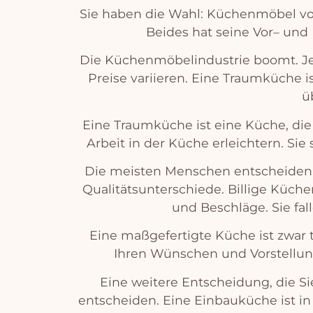
S
ie
ha
ben
die
W
ahl
:
K
ü
chen
m
ö
bel
v
Be
ides
hat
se
ine
Vor
–
und
Die
K
ü
chen
m
ö
bel
indust
rie
boom
t
.
J
Pre
ise
vari
ie
ren
.
E
ine
Tra
um
k
ü
che
i
ü
E
ine
Tra
um
k
ü
che
is
t
e
ine
K
ü
che
,
die
Ar
beit
in
der
K
ü
che
er
le
ich
tern
.
Sie
Die
me
ist
en
Mens
chen
ents
che
iden
Qual
it
ä
ts
un
ters
ch
ied
e
.
Bill
ige
K
ü
che
und
Bes
ch
l
ä
ge
.
Sie
fal
E
ine
ma
ß
ge
f
ert
ig
te
K
ü
che
is
t
z
war
I
h
ren
W
ü
n
sc
hen
und
V
orst
ell
un
E
ine
we
it
ere
Ent
sche
id
ung
,
die
Si
ents
che
iden
.
E
ine
E
in
b
au
k
ü
che
is
t
in