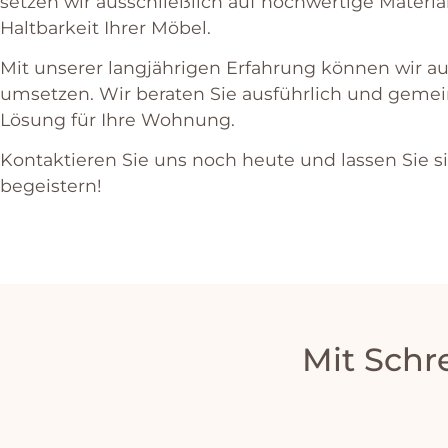
set
zen
w
ir
a
uss
ch
lie
ß
lich
a
uf
h
och
w
ert
ige
Materia
H
alt
bar
ke
it
I
h
rer
M
ö
bel
.
Mit
unse
rer
lang
j
ä
h
rig
en
Er
f
ah
r
ung
k
ö
nn
en
w
ir
a
u
ms
et
zen
.
W
ir
ber
aten
Sie
a
us
f
ü
hr
lich
und
gem
e
L
ö
sung
f
ür
I
h
re
W
ohn
ung
.
K
ont
ak
tie
ren
Sie
uns
no
ch
he
ute
und
l
ass
en
Sie
s
be
ge
is
tern
!
Mit Schr