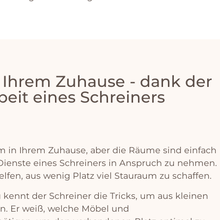
 Ihrem Zuhause - dank der
beit eines Schreiners
m
in
I
h
rem
Z
uh
ause
,
aber
die
R
ä
ume
s
ind
e
inf
ach
D
ien
ste
e
ines
Sch
re
iners
in
An
sp
ru
ch
z
u
ne
h
men
.
el
fen
,
a
us
w
en
ig
Pl
atz
v
iel
St
aur
aum
z
u
sch
aff
en
.
g
k
en
nt
der
Sch
re
iner
die
Tr
icks
,
um
a
us
k
lein
en
en
.
Er
we
i
ß
,
wel
che
M
ö
bel
und