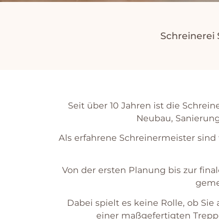
Schreinerei
Seit über 10 Jahren ist die Schrei
Neubau, Sanierung
Al
s
er
f
ah
rene
Sch
re
iner
me
ister
s
ind
V
on
der
er
sten
Plan
ung
bis
z
ur
final
gem
D
abe
i
sp
i
elt
es
ke
ine
R
ol
le
,
ob
Sie
e
iner
ma
ß
ge
f
ert
ig
ten
Tre
pp