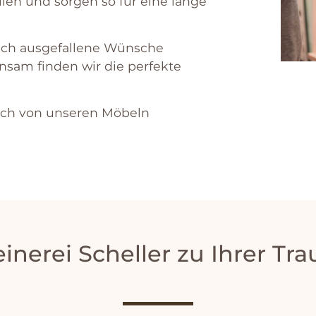
l
ien
und
s
org
en
so
f
ür
e
ine
l
ange
uch
a
us
ge
fall
ene
W
ü
n
sche
ins
am
find
en
w
ir
die
perf
ek
te
ich
von
unse
ren
M
ö
bel
n
einerei Scheller zu Ihrer T