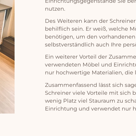
E
in
rich
t
ung
s
ge
gen
st
ä
nd
e
Sie
be
nut
zen
.
Des
We
it
eren
k
ann
der
Sch
re
iner
beh
il
fl
ich
se
in
.
Er
we
i
ß
,
wel
che
M
ben
ö
t
igen
,
um
den
v
or
hand
en
en
se
lb
st
ver
st
ä
nd
lich
a
uch
I
h
re
pers
E
in
we
it
erer
V
ort
e
il
der
Z
us
am
me
ver
w
end
et
en
M
ö
bel
und
E
in
rich
t
n
ur
h
och
w
ert
ige
Material
ien
,
die
Z
us
am
men
f
ass
end
l
ä
s
st
s
ich
s
ag
Sch
re
iner
v
ie
le
V
ort
e
ile
mit
s
ich
b
w
en
ig
Pl
atz
v
iel
St
aur
aum
z
u
sch
E
in
rich
t
ung
und
ver
w
end
et
n
ur