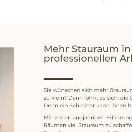
Mehr Stauraum in
professionellen Ar
S
ie
w
ü
n
sc
hen
s
ich
me
hr
St
aur
au
z
u
k
lein
?
D
ann
l
oh
nt
es
s
ich
,
die
D
enn
e
in
Sch
re
iner
k
ann
I
hn
en
h
Mit
se
iner
lang
j
ä
h
rig
en
Er
f
ah
r
un
R
ä
umen
v
iel
St
aur
aum
z
u
sch
aff